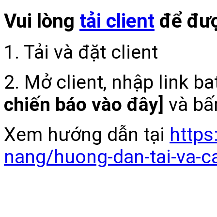
Vui lòng
tải client
để đượ
1. Tải và đặt client
2. Mở client, nhập link b
chiến báo vào đây]
và bấ
Xem hướng dẫn tại
https
nang/huong-dan-tai-va-c