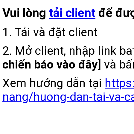
Vui lòng
tải client
để đượ
1. Tải và đặt client
2. Mở client, nhập link b
chiến báo vào đây]
và bấ
Xem hướng dẫn tại
https
nang/huong-dan-tai-va-c