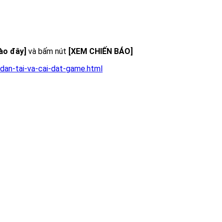
vào đây]
và bấm nút
[XEM CHIẾN BÁO]
dan-tai-va-cai-dat-game.html