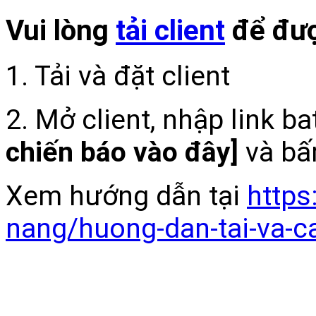
Vui lòng
tải client
để đượ
1. Tải và đặt client
2. Mở client, nhập link b
chiến báo vào đây]
và bấ
Xem hướng dẫn tại
https
nang/huong-dan-tai-va-c