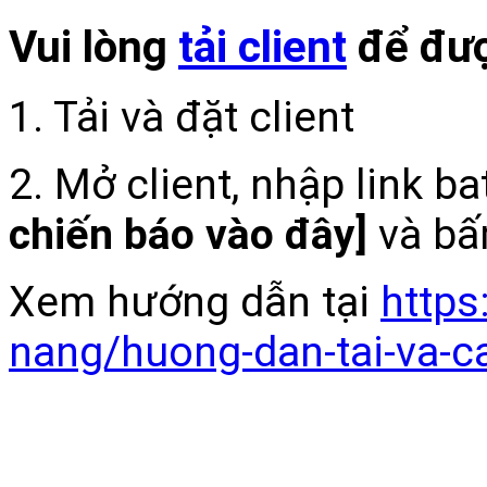
Vui lòng
tải client
để đượ
1. Tải và đặt client
2. Mở client, nhập link b
chiến báo vào đây]
và bấ
Xem hướng dẫn tại
https
nang/huong-dan-tai-va-c