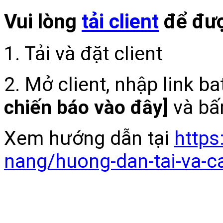
Vui lòng
tải client
để đượ
1. Tải và đặt client
2. Mở client, nhập link b
chiến báo vào đây]
và bấ
Xem hướng dẫn tại
https
nang/huong-dan-tai-va-c