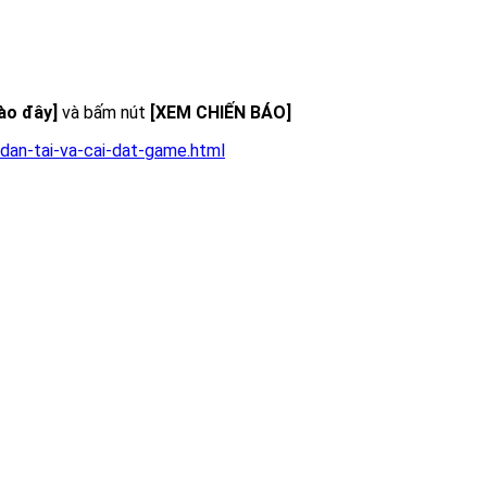
vào đây]
và bấm nút
[XEM CHIẾN BÁO]
dan-tai-va-cai-dat-game.html