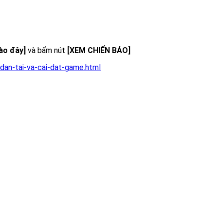
vào đây]
và bấm nút
[XEM CHIẾN BÁO]
dan-tai-va-cai-dat-game.html