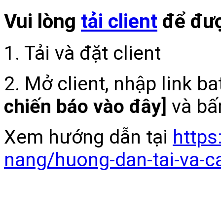
Vui lòng
tải client
để đượ
1. Tải và đặt client
2. Mở client, nhập link b
chiến báo vào đây]
và bấ
Xem hướng dẫn tại
https
nang/huong-dan-tai-va-c