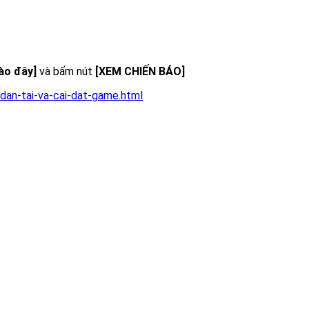
vào đây]
và bấm nút
[XEM CHIẾN BÁO]
dan-tai-va-cai-dat-game.html