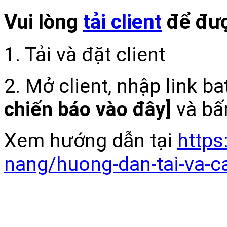
Vui lòng
tải client
để đượ
1. Tải và đặt client
2. Mở client, nhập link b
chiến báo vào đây]
và bấ
Xem hướng dẫn tại
https
nang/huong-dan-tai-va-c