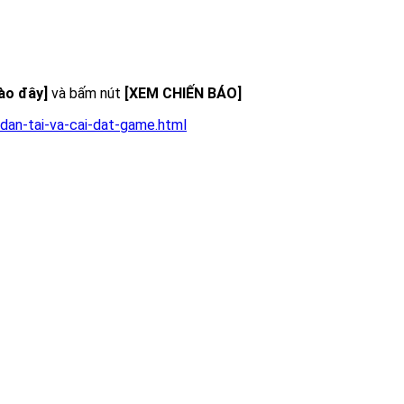
vào đây]
và bấm nút
[XEM CHIẾN BÁO]
dan-tai-va-cai-dat-game.html