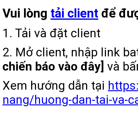
Vui lòng
tải client
để đượ
1. Tải và đặt client
2. Mở client, nhập link b
chiến báo vào đây]
và bấ
Xem hướng dẫn tại
https
nang/huong-dan-tai-va-c