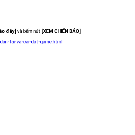
vào đây]
và bấm nút
[XEM CHIẾN BÁO]
dan-tai-va-cai-dat-game.html